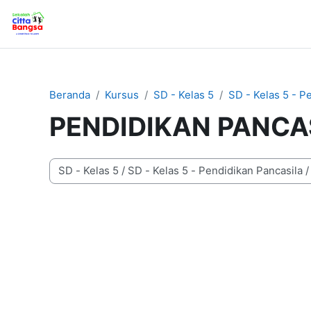
Lewati ke konten utama
Beranda
Beranda
Kursus
SD - Kelas 5
SD - Kelas 5 - P
PENDIDIKAN PANCA
Kategori kursus