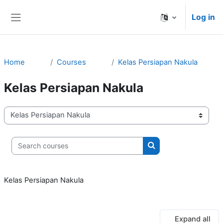
Skip to main content
Log in
Side panel
Home
Courses
Kelas Persiapan Nakula
Kelas Persiapan Nakula
Course categories
Search courses
Search courses
Kelas Persiapan Nakula
Expand all