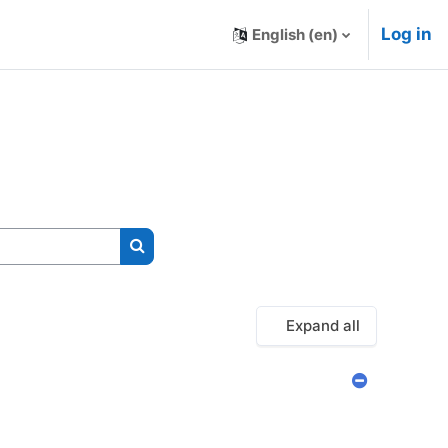
Log in
English ‎(en)‎
Search courses
Expand all