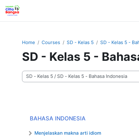
Skip to main content
Home
Home
Courses
SD - Kelas 5
SD - Kelas 5 - Ba
SD - Kelas 5 - Bahas
Course categories
BAHASA INDONESIA
Menjelaskan makna arti idiom