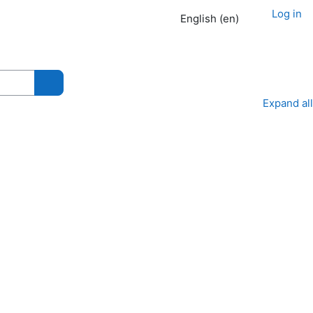
Log in
English ‎(en)‎
Search courses
Expand all