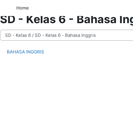
Skip to main content
Home
Courses
SD - Kelas 6
SD - Kelas 6 - Bahasa Inggr
Home
SD - Kelas 6 - Bahasa In
ategories
BAHASA INGGRIS